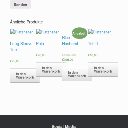
Ähnliche Produkte
Angebot!
Rice
Long Sleeve
Polo
Hashemi
Tshirt
Tee
€
20,00
€
1.000,00
€
18,00
€
990,00
€
25,00
In den
In den
Warenkorb
Warenkorb
In den
In den
Warenkorb
Warenkorb
Social Media