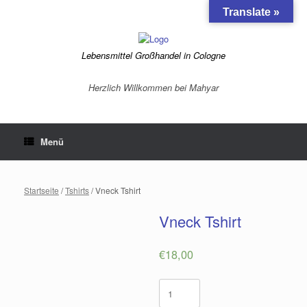
Zum
Translate »
Inhalt
springen
Lebensmittel Großhandel in Cologne
Herzlich Willkommen bei Mahyar
Menü
Startseite
/
Tshirts
/ Vneck Tshirt
Vneck Tshirt
€
18,00
Vneck
Tshirt