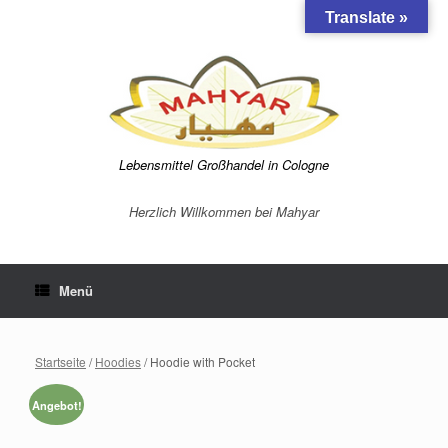
Zum
Translate »
Inhalt
springen
Lebensmittel Großhandel in Cologne
Herzlich Willkommen bei Mahyar
Menü
Startseite
/
Hoodies
/ Hoodie with Pocket
Angebot!