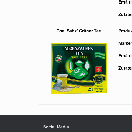
Erhält
Zutate
Chai Sabz/ Grüner Tee
Produ
Marke/
Erhält
Zutate
Social Media