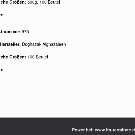
liche Größen:
500g, 100 Beutel
n:
ktnummer:
975
Hersteller:
Doghazal/ Alghazaleen
liche Größen:
100 Beutel
n:
Power bei: www.its-terrabyte.