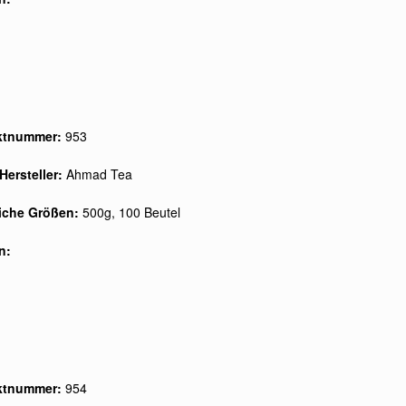
ktnummer:
953
Hersteller:
Ahmad Tea
liche Größen:
500g, 100 Beutel
n:
ktnummer:
954