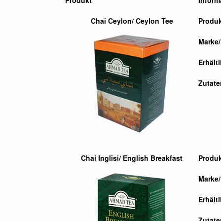
Produkt
Inform
Chai Ceylon/ Ceylon Tee
Produ
Marke/
Erhält
Zutate
Chai Inglisi/ English Breakfast
Produ
Marke/
Erhält
Zutate