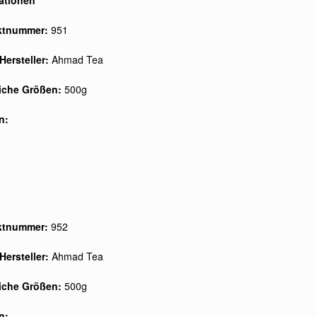
ationen
ktnummer:
951
Hersteller:
Ahmad Tea
liche Größen:
500g
n:
ktnummer:
952
Hersteller:
Ahmad Tea
liche Größen:
500g
n: