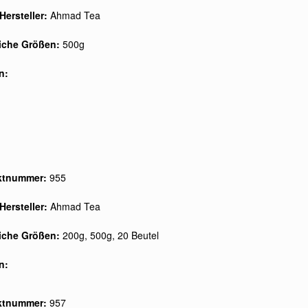
Hersteller:
Ahmad Tea
liche Größen:
500g
n:
ktnummer:
955
Hersteller:
Ahmad Tea
liche Größen:
200g, 500g, 20 Beutel
n:
ktnummer:
957