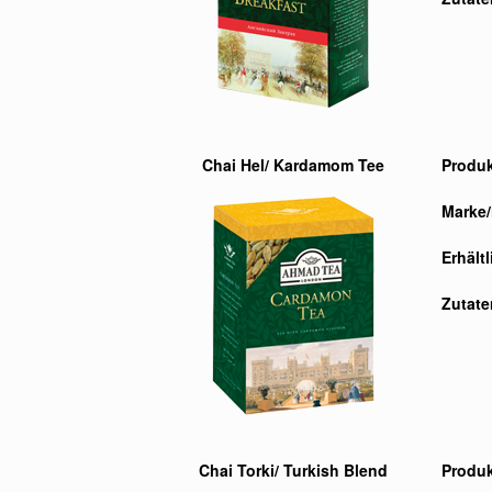
Chai Hel/ Kardamom Tee
Produ
Marke/
Erhält
Zutate
Chai Torki/ Turkish Blend
Produ