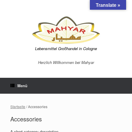
Zum
Translate »
Inhalt
springen
Lebensmittel Großhandel in Cologne
Herzlich Willkommen bei Mahyar
Menü
Startseite
/ Accessories
Accessories
A short category description